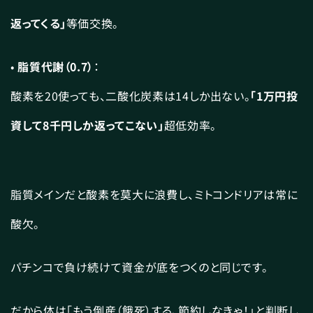
返ってくる」
等価交換。
•
脂質代謝（0.7）
：
酸素を20使っても、二酸化炭素は14しか出ない。
「1万円投
資して8千円しか返ってこない」
超低効率。
脂質メインだと酸素を莫大に浪費し、ミトコンドリアは常に
酸欠。
パチンコで負け続けて資金が底をつくのと同じです。
だから体は「もう倒産（餓死）する、節約しなきゃ！」と判断し